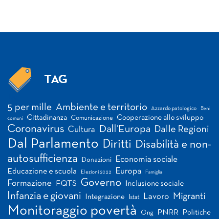
TAG
Tag
5 per mille
Ambiente e territorio
Azzardo patologico
Beni
Cittadinanza
Cooperazione allo sviluppo
Comunicazione
comuni
Coronavirus
Dall'Europa
Dalle Regioni
Cultura
Dal Parlamento
Diritti
Disabilità e non-
autosufficienza
Economia sociale
Donazioni
Europa
Educazione e scuola
Elezioni 2022
Famiglia
Governo
Formazione
FQTS
Inclusione sociale
Infanzia e giovani
Migranti
Lavoro
Integrazione
Istat
Monitoraggio povertà
PNRR
Politiche
Ong