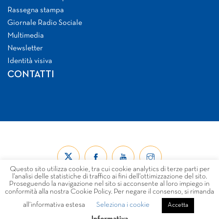
Rassegna stampa
Giornale Radio Sociale
Multimedia
Newsletter
Identità visiva
CONTATTI
Questo sito utilizza cookie, tra cui cookie analytics di terze parti per
l’analisi delle statistiche di traffico ai fini dell’ottimizzazione del sito.
Proseguendo la navigazione nel sito si acconsente al loro impiego in
conformità alla nostra Cookie Policy. Per negare il consenso, si rimanda
all’informativa estesa
Seleziona i cookie
© Forum Nazionale del Terzo Settore ETS 2026
Accetta
LINK
PRIVACY
COOKIE POLICY
DISCLAIMER
Informativa