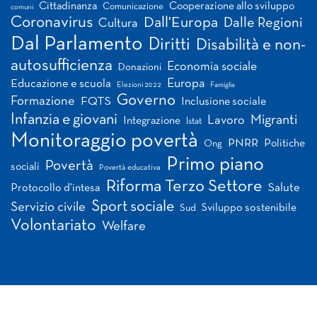
Cittadinanza
Cooperazione allo sviluppo
Comunicazione
comuni
Coronavirus
Dall'Europa
Dalle Regioni
Cultura
Dal Parlamento
Diritti
Disabilità e non-
autosufficienza
Economia sociale
Donazioni
Europa
Educazione e scuola
Elezioni 2022
Famiglia
Governo
Formazione
FQTS
Inclusione sociale
Infanzia e giovani
Migranti
Lavoro
Integrazione
Istat
Monitoraggio povertà
PNRR
Politiche
Ong
Primo piano
Povertà
sociali
Povertà educativa
Riforma Terzo Settore
Salute
Protocollo d'intesa
Sport sociale
Servizio civile
Sviluppo sostenibile
Sud
Volontariato
Welfare