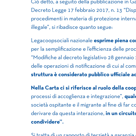
Ciò detto, a seguito della pubblicazione in G
Decreto Legge 17 febbraio 2017, n. 13 “Dispo
procedimenti in materia di protezione intern
illegale”, si ribadisce quanto segue:
Legacoopsociali nazionale
esprime piena co
per la semplificazione e l’efficienza delle pro
“Modifiche al decreto legislativo 28 gennaio 
delle operazioni di notificazione di cui al co
struttura è considerato pubblico ufficiale ad
Nella Carta ci si riferisce al ruolo della co
processi di accoglienza e integrazione”,
qual
società ospitante e il migrante al fine di far
derivare da questa interazione,
in un circuit
condividere”.
Si tratta di un rapporto di terzietà a garanzia e