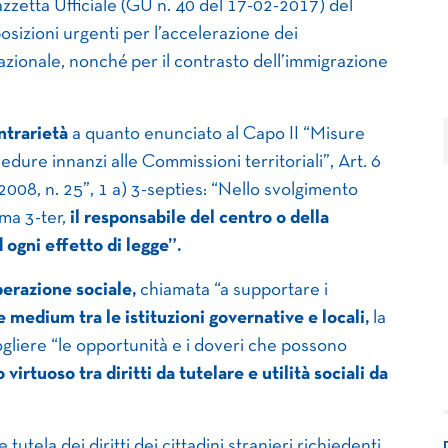
azzetta Ufficiale (GU n. 40 del 17-02-2017) del
sizioni urgenti per l’accelerazione dei
azionale, nonché per il contrasto dell’immigrazione
ntrarietà
a quanto enunciato al Capo II “Misure
cedure innanzi alle Commissioni territoriali”, Art. 6
2008, n. 25”, 1 a) 3-septies: “Nello svolgimento
mma 3-ter,
il responsabile del centro o della
 ogni effetto di legge”.
operazione sociale,
chiamata “a supportare i
e medium tra le istituzioni governative e locali,
la
 cogliere “le opportunità e i doveri che possono
o virtuoso tra diritti da tutelare e utilità sociali da
 tutela dei diritti dei cittadini stranieri richiedenti