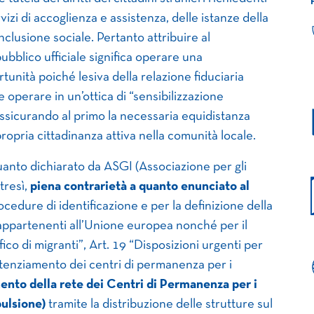
vizi di accoglienza e assistenza, delle istanze della
nclusione sociale. Pertanto attribuire al
pubblico ufficiale significa operare una
tunità poiché lesiva della relazione fiduciaria
e operare in un’ottica di “sensibilizzazione
assicurando al primo la necessaria equidistanza
 propria cittadinanza attiva nella comunità locale.
anto dichiarato da ASGI (Associazione per gli
tresì,
piena contrarietà a quanto enunciato al
cedure di identificazione e per la definizione della
n appartenenti all’Unione europea nonché per il
fico di migranti”, Art. 19 “Disposizioni urgenti per
 potenziamento dei centri di permanenza per i
amento della rete dei Centri di Permanenza per i
pulsione)
tramite la distribuzione delle strutture sul