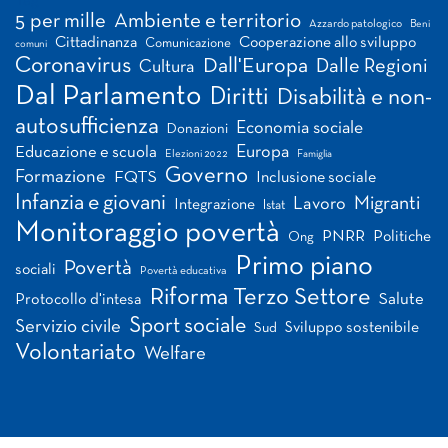
Tag
5 per mille
Ambiente e territorio
Azzardo patologico
Beni
Cittadinanza
Cooperazione allo sviluppo
Comunicazione
comuni
Coronavirus
Dall'Europa
Dalle Regioni
Cultura
Dal Parlamento
Diritti
Disabilità e non-
autosufficienza
Economia sociale
Donazioni
Europa
Educazione e scuola
Elezioni 2022
Famiglia
Governo
Formazione
FQTS
Inclusione sociale
Infanzia e giovani
Migranti
Lavoro
Integrazione
Istat
Monitoraggio povertà
PNRR
Politiche
Ong
Primo piano
Povertà
sociali
Povertà educativa
Riforma Terzo Settore
Salute
Protocollo d'intesa
Sport sociale
Servizio civile
Sviluppo sostenibile
Sud
Volontariato
Welfare