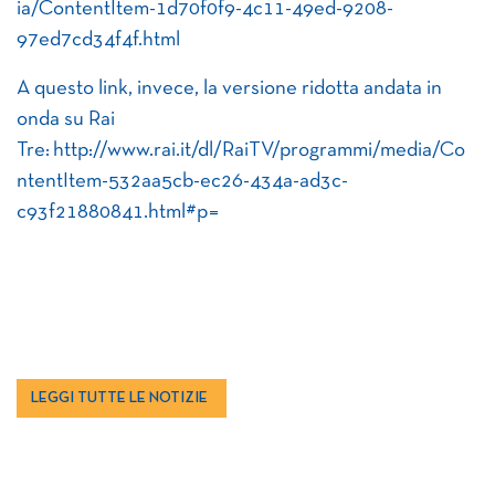
ia/ContentItem-1d70f0f9-4c11-49ed-9208-
97ed7cd34f4f.html
A questo link, invece, la versione ridotta andata in
onda su Rai
Tre: http://www.rai.it/dl/RaiTV/programmi/media/Co
ntentItem-532aa5cb-ec26-434a-ad3c-
c93f21880841.html#p=
LEGGI TUTTE LE NOTIZIE