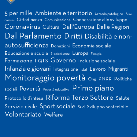
Tag
5 per mille
Ambiente e territorio
Azzardo patologico
Beni
Cittadinanza
Cooperazione allo sviluppo
Comunicazione
comuni
Coronavirus
Dall'Europa
Dalle Regioni
Cultura
Dal Parlamento
Diritti
Disabilità e non-
autosufficienza
Economia sociale
Donazioni
Europa
Educazione e scuola
Elezioni 2022
Famiglia
Governo
Formazione
FQTS
Inclusione sociale
Infanzia e giovani
Migranti
Lavoro
Integrazione
Istat
Monitoraggio povertà
PNRR
Politiche
Ong
Primo piano
Povertà
sociali
Povertà educativa
Riforma Terzo Settore
Salute
Protocollo d'intesa
Sport sociale
Servizio civile
Sviluppo sostenibile
Sud
Volontariato
Welfare