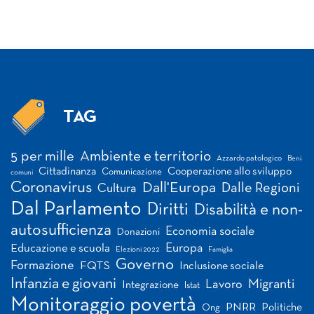
TAG
Tag
5 per mille
Ambiente e territorio
Azzardo patologico
Beni
Cittadinanza
Cooperazione allo sviluppo
Comunicazione
comuni
Coronavirus
Dall'Europa
Dalle Regioni
Cultura
Dal Parlamento
Diritti
Disabilità e non-
autosufficienza
Economia sociale
Donazioni
Europa
Educazione e scuola
Elezioni 2022
Famiglia
Governo
Formazione
FQTS
Inclusione sociale
Infanzia e giovani
Migranti
Lavoro
Integrazione
Istat
Monitoraggio povertà
PNRR
Politiche
Ong