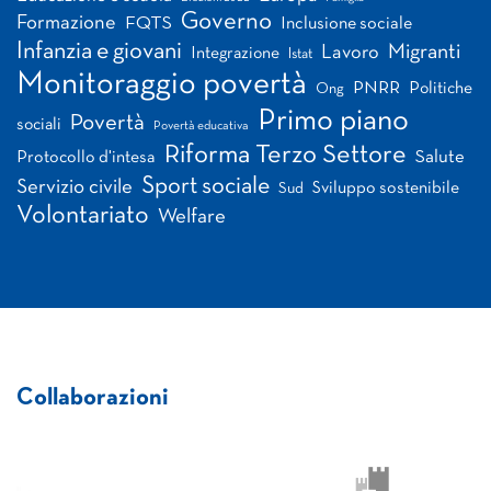
Governo
Formazione
FQTS
Inclusione sociale
Infanzia e giovani
Migranti
Lavoro
Integrazione
Istat
Monitoraggio povertà
PNRR
Politiche
Ong
Primo piano
Povertà
sociali
Povertà educativa
Riforma Terzo Settore
Salute
Protocollo d'intesa
Sport sociale
Servizio civile
Sviluppo sostenibile
Sud
Volontariato
Welfare
Collaborazioni