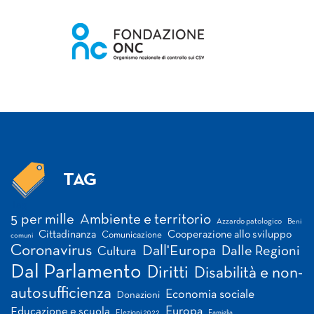
TAG
Tag
5 per mille
Ambiente e territorio
Azzardo patologico
Beni
Cittadinanza
Cooperazione allo sviluppo
Comunicazione
comuni
Coronavirus
Dall'Europa
Dalle Regioni
Cultura
Dal Parlamento
Diritti
Disabilità e non-
autosufficienza
Economia sociale
Donazioni
Europa
Educazione e scuola
Elezioni 2022
Famiglia