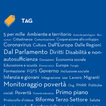
TAG
Tag
5 per mille
Ambiente e territorio
Azzardo patologico
Beni
Cittadinanza
Cooperazione allo sviluppo
Comunicazione
comuni
Coronavirus
Dall'Europa
Dalle Regioni
Cultura
Dal Parlamento
Diritti
Disabilità e non-
autosufficienza
Economia sociale
Donazioni
Europa
Educazione e scuola
Elezioni 2022
Famiglia
Governo
Formazione
FQTS
Inclusione sociale
Infanzia e giovani
Migranti
Lavoro
Integrazione
Istat
Monitoraggio povertà
PNRR
Politiche
Ong
Primo piano
Povertà
sociali
Povertà educativa
Riforma Terzo Settore
Salute
Protocollo d'intesa