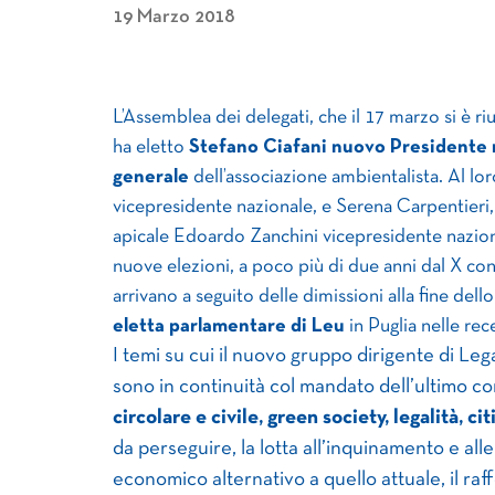
19 Marzo 2018
L’Assemblea dei delegati, che il 17 marzo si è r
ha eletto
Stefano Ciafani nuovo Presidente 
generale
dell’associazione ambientalista. Al lo
vicepresidente nazionale, e Serena Carpentieri,
apicale Edoardo Zanchini vicepresidente nazio
nuove elezioni, a poco più di due anni dal X co
arrivano a seguito delle dimissioni alla fine del
eletta parlamentare di Leu
in Puglia nelle rece
I temi su cui il nuovo gruppo dirigente di L
sono in continuità col mandato dell’ultimo c
circolare e civile, green society, legalità, c
da perseguire, la lotta all’inquinamento e all
economico alternativo a quello attuale, il ra