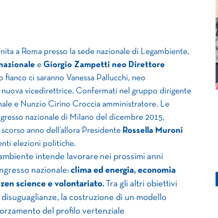
iunita a Roma presso la sede nazionale di Legambiente,
nazionale
e
Giorgio Zampetti neo Direttore
ro fianco ci saranno Vanessa Pallucchi, neo
 nuova vicedirettrice. Confermati nel gruppo dirigente
nale e Nunzio Cirino Croccia amministratore. Le
ngresso nazionale di Milano del dicembre 2015,
lo scorso anno dell’allora Presidente
Rossella Muroni
nti elezioni politiche.
egambiente intende lavorare
nei prossimi anni
ongresso nazionale:
clima ed energia, economia
itizen science e volontariato.
Tra gli altri obiettivi
e disuguaglianze, la costruzione di un modello
fforzamento del profilo vertenziale