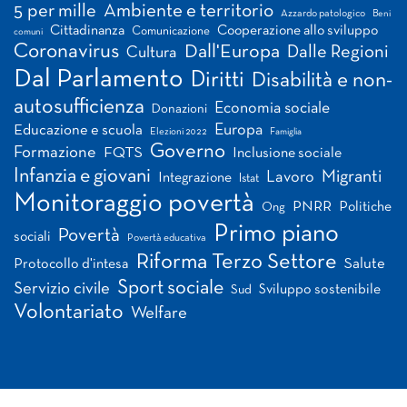
5 per mille
Ambiente e territorio
Azzardo patologico
Beni
Cittadinanza
Cooperazione allo sviluppo
Comunicazione
comuni
Coronavirus
Dall'Europa
Dalle Regioni
Cultura
Dal Parlamento
Diritti
Disabilità e non-
autosufficienza
Economia sociale
Donazioni
Europa
Educazione e scuola
Elezioni 2022
Famiglia
Governo
Formazione
FQTS
Inclusione sociale
Infanzia e giovani
Migranti
Lavoro
Integrazione
Istat
Monitoraggio povertà
PNRR
Politiche
Ong
Primo piano
Povertà
sociali
Povertà educativa
Riforma Terzo Settore
Salute
Protocollo d'intesa
Sport sociale
Servizio civile
Sviluppo sostenibile
Sud
Volontariato
Welfare