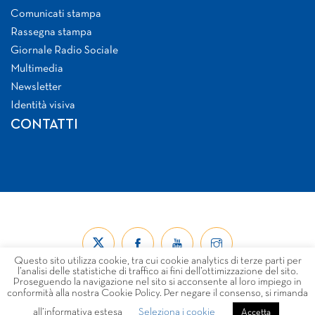
Comunicati stampa
Rassegna stampa
Giornale Radio Sociale
Multimedia
Newsletter
Identità visiva
CONTATTI
Questo sito utilizza cookie, tra cui cookie analytics di terze parti per
l’analisi delle statistiche di traffico ai fini dell’ottimizzazione del sito.
Proseguendo la navigazione nel sito si acconsente al loro impiego in
conformità alla nostra Cookie Policy. Per negare il consenso, si rimanda
all’informativa estesa
Seleziona i cookie
© Forum Nazionale del Terzo Settore ETS 2026
Accetta