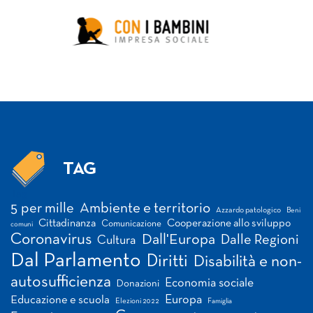
TAG
Tag
5 per mille
Ambiente e territorio
Azzardo patologico
Beni
Cittadinanza
Cooperazione allo sviluppo
Comunicazione
comuni
Coronavirus
Dall'Europa
Dalle Regioni
Cultura
Dal Parlamento
Diritti
Disabilità e non-
autosufficienza
Economia sociale
Donazioni
Europa
Educazione e scuola
Elezioni 2022
Famiglia