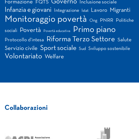
Governo
Formazione
FQTS
Inclusione sociale
Infanzia e giovani
Migranti
Lavoro
Integrazione
Istat
Monitoraggio povertà
PNRR
Politiche
Ong
Primo piano
Povertà
sociali
Povertà educativa
Riforma Terzo Settore
Salute
Protocollo d'intesa
Sport sociale
Servizio civile
Sviluppo sostenibile
Sud
Volontariato
Welfare
Collaborazioni