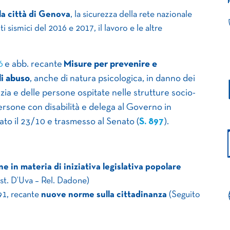
la città di Genova
, la sicurezza della rete nazionale
ti sismici del 2016 e 2017, il lavoro e le altre
6
e abb. recante
Misure per prevenire e
di abuso
, anche di natura psicologica, in danno dei
anzia e delle persone ospitate nelle strutture socio-
persone con disabilità e delega al Governo in
to il 23/10 e trasmesso al Senato (
S. 897
).
ne in materia di iniziativa legislativa popolare
st. D’Uva – Rel. Dadone)
 91, recante
nuove norme sulla cittadinanza
(Seguito