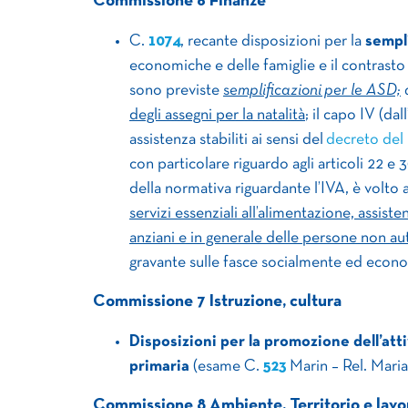
Commissione 6 Finanze
C.
1074
, recante disposizioni per la
sempli
economiche e delle famiglie e il contrasto d
sono previste
s
emplificazioni per le ASD;
a
degli assegni per la natalità
; il capo IV (dal
assistenza stabiliti ai sensi del
decreto del 
con particolare riguardo agli articoli 22 e 
della normativa riguardante l’IVA, è volto 
servizi essenziali all’alimentazione, assiste
anziani e in generale delle persone non aut
gravante sulle fasce socialmente ed econ
Commissione 7 Istruzione, cultura
Disposizioni per la promozione dell’atti
primaria
(esame C.
523
Marin – Rel. Maria
Commissione 8 Ambiente, Territorio e lavor