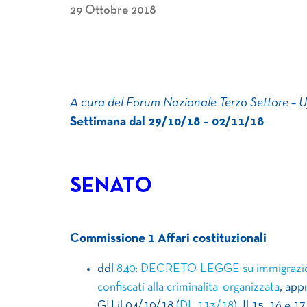
29 Ottobre 2018
A cura del Forum Nazionale Terzo Settore – 
Settimana dal 29/10/18 – 02/11/18
SENATO
Commissione 1 Affari costituzionali
ddl
840
:
DECRETO-LEGGE su immigrazione,
confiscati alla criminalita’ organizzata
, app
GU il 04/10/18 (
DL 113/18
). Il 15, 16 e 1