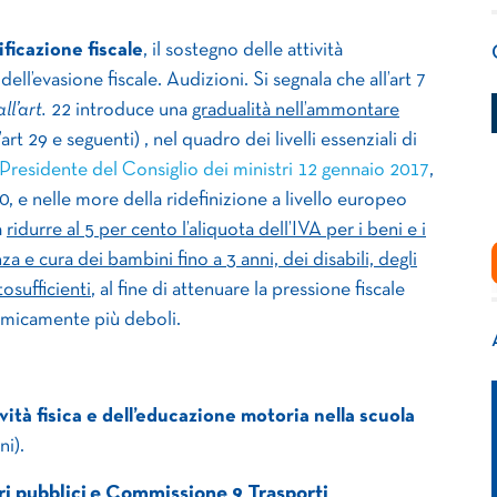
ficazione fiscale
, il sostegno delle attività
ell’evasione fiscale. Audizioni. Si segnala che all’art 7
ll’art.
22 introduce una
gradualità nell’ammontare
l’art 29 e seguenti) , nel quadro dei livelli essenziali di
Presidente del Consiglio dei ministri 12 gennaio 2017
,
30, e nelle more della ridefinizione a livello europeo
a
ridurre al 5 per cento l’aliquota dell’IVA per i beni e i
nza e cura dei bambini fino a 3 anni, dei disabili, degli
osufficienti
, al fine di attenuare la pressione fiscale
omicamente più deboli.
vità fisica e dell’educazione motoria nella scuola
ni).
i pubblici e Commissione 9 Trasporti