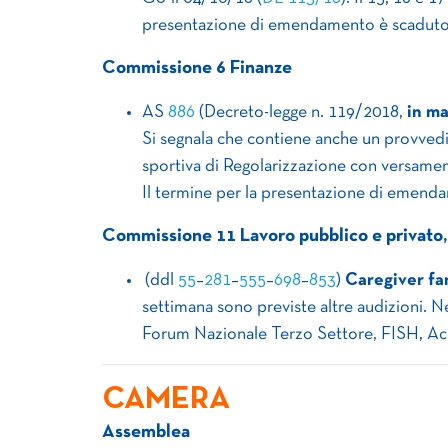
presentazione di emendamento è scaduto i
Commissione 6 Finanze
AS
886
(Decreto-legge n. 119/2018,
in ma
Si segnala che contiene anche un provvedi
sportiva di Regolarizzazione con versament
Il termine per la presentazione di emendam
Commissione 11 Lavoro pubblico e privato, 
(ddl
55
–
281
–
555
–
698
–
853
)
Caregiver fa
settimana sono previste altre audizioni. Ne
Forum Nazionale Terzo Settore, FISH, Acl
CAMERA
Assemblea