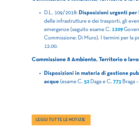
D.L. 109/2018:
Disposizioni urgenti per 
delle infrastrutture e dei trasporti, gli even
emergenze (seguito esame C.
1209
Governo
Commissione: Di Muro). I termini per la 
12.00.
Commissione 8 Ambiente, Territorio e lavor
Disposizioni in materia di gestione pubb
acque
(esame C.
52
Daga e C.
773
Braga – 
LEGGI TUTTE LE NOTIZIE