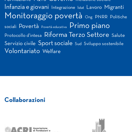
Infanzia e giovani
Migranti
Lavoro
Integrazione
Istat
Monitoraggio povertà
PNRR
Politiche
Ong
Primo piano
Povertà
sociali
Povertà educativa
Riforma Terzo Settore
Salute
Protocollo d'intesa
Sport sociale
Servizio civile
Sviluppo sostenibile
Sud
Volontariato
Welfare
Collaborazioni