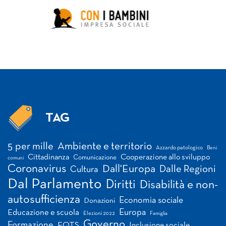
TAG
Tag
5 per mille
Ambiente e territorio
Azzardo patologico
Beni
Cittadinanza
Cooperazione allo sviluppo
Comunicazione
comuni
Coronavirus
Dall'Europa
Dalle Regioni
Cultura
Dal Parlamento
Diritti
Disabilità e non-
autosufficienza
Economia sociale
Donazioni
Europa
Educazione e scuola
Elezioni 2022
Famiglia
Governo
Formazione
FQTS
Inclusione sociale