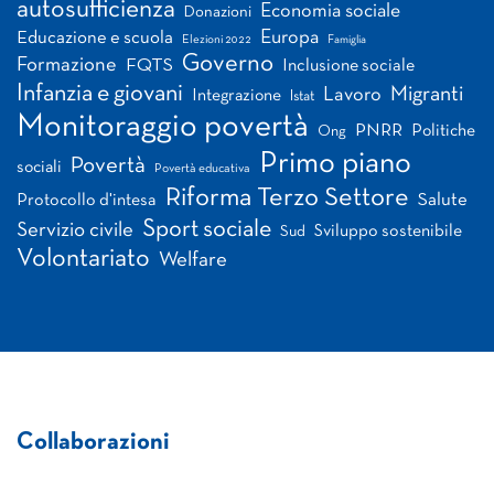
autosufficienza
Economia sociale
Donazioni
Europa
Educazione e scuola
Elezioni 2022
Famiglia
Governo
Formazione
FQTS
Inclusione sociale
Infanzia e giovani
Migranti
Lavoro
Integrazione
Istat
Monitoraggio povertà
PNRR
Politiche
Ong
Primo piano
Povertà
sociali
Povertà educativa
Riforma Terzo Settore
Salute
Protocollo d'intesa
Sport sociale
Servizio civile
Sviluppo sostenibile
Sud
Volontariato
Welfare
Collaborazioni