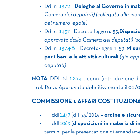
Ddl n.​
1372
​ –
Deleghe al Governo in mat
Camera dei deputati) (collegato alla mano
del numero legale)
Ddl n.
1437
– Decreto-legge n. 53,
Disposiz
approvato dalla Camera dei deputati) (sc
Ddl n.​
1374-B
​ – Decreto-legge n. 59,
Misur
per i beni e le attività culturali
​
(già app
deputati)
NOTA
: DDL N.
1264
e conn. (introduzione d
– rel. Rufa. Approvato definitivamente il 01/0
COMMISSIONE 1 AFFARI COSTITUZIONA
​ ​ ​ ​ ​ ​ ​ddl
1437
(d-l 53/2019 –
ordine e sicur
​ ​ ​ ​ ​ ​ ​ddl
1089
(
disposizioni in materia di i
termini per la presentazione di emendamen