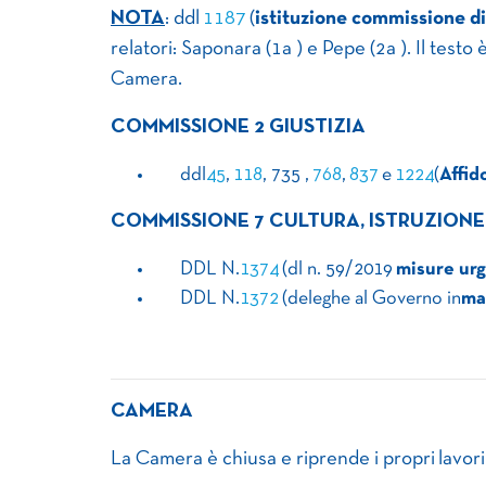
NOTA
: ddl
1187
(
istituzione commissione di 
relatori: Saponara (1a ) e Pepe (2a ). Il testo
Camera.
COMMISSIONE 2 GIUSTIZIA
​ ​ ​ ​ ​ ​ ​ddl
45
,
118
, 735 ,
768
,
837
e
1224
(
Affid
COMMISSIONE 7 CULTURA, ISTRUZIONE
​ ​ ​ ​ ​ ​ ​DDL N.
1374
(dl n. 59/2019
misure urg
​ ​ ​ ​ ​ ​ ​DDL N.
1372
(deleghe al Governo in
ma
CAMERA
La Camera è chiusa e riprende i propri lavori