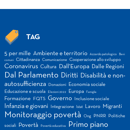
TAG
Tag
5 per mille
Ambiente e territorio
Azzardo patologico
Beni
Cittadinanza
Cooperazione allo sviluppo
Comunicazione
comuni
Coronavirus
Dall'Europa
Dalle Regioni
Cultura
Dal Parlamento
Diritti
Disabilità e non-
autosufficienza
Economia sociale
Donazioni
Europa
Educazione e scuola
Elezioni 2022
Famiglia
Governo
Formazione
FQTS
Inclusione sociale
Infanzia e giovani
Migranti
Lavoro
Integrazione
Istat
Monitoraggio povertà
PNRR
Politiche
Ong
Primo piano
Povertà
sociali
Povertà educativa