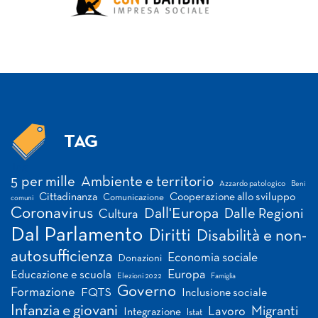
TAG
Tag
5 per mille
Ambiente e territorio
Azzardo patologico
Beni
Cittadinanza
Cooperazione allo sviluppo
Comunicazione
comuni
Coronavirus
Dall'Europa
Dalle Regioni
Cultura
Dal Parlamento
Diritti
Disabilità e non-
autosufficienza
Economia sociale
Donazioni
Europa
Educazione e scuola
Elezioni 2022
Famiglia
Governo
Formazione
FQTS
Inclusione sociale
Infanzia e giovani
Migranti
Lavoro
Integrazione
Istat