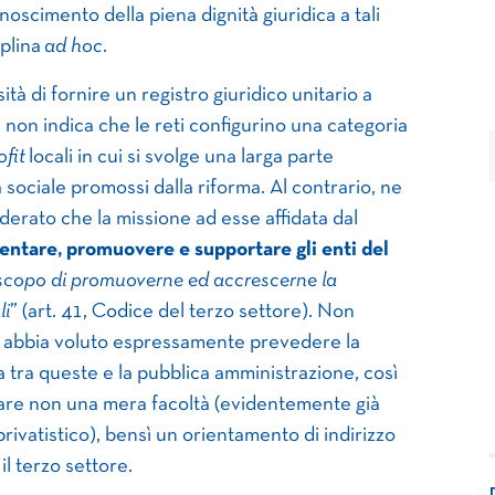
onoscimento della piena dignità giuridica a tali
iplina
ad hoc
.
tà di fornire un registro giuridico unitario a
non indica che le reti configurino una categoria
ofit
locali in cui si svolge una larga parte
a sociale promossi dalla riforma. Al contrario, ne
iderato che la missione ad esse affidata dal
sentare, promuovere e supportare gli enti del
scopo di promuoverne ed accrescerne la
li
” (art. 41, Codice del terzo settore). Non
eti abbia voluto espressamente prevedere la
esa tra queste e la pubblica amministrazione, così
icare non una mera facoltà (evidentemente già
rivatistico), bensì un orientamento di indirizzo
il terzo settore.