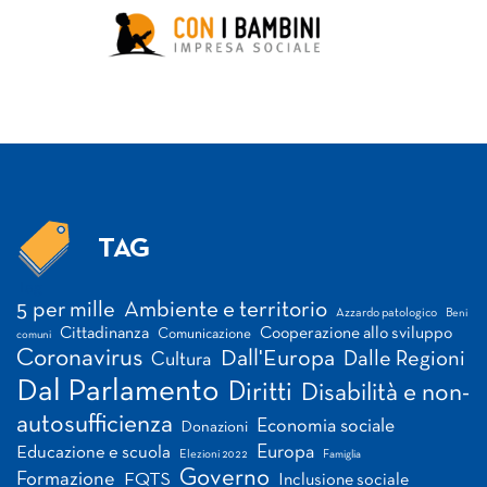
TAG
Tag
5 per mille
Ambiente e territorio
Azzardo patologico
Beni
Cittadinanza
Cooperazione allo sviluppo
Comunicazione
comuni
Coronavirus
Dall'Europa
Dalle Regioni
Cultura
Dal Parlamento
Diritti
Disabilità e non-
autosufficienza
Economia sociale
Donazioni
Europa
Educazione e scuola
Elezioni 2022
Famiglia
Governo
Formazione
FQTS
Inclusione sociale