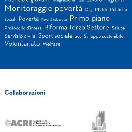
Migranti
Lavoro
Integrazione
Istat
Monitoraggio povertà
PNRR
Politiche
Ong
Primo piano
Povertà
sociali
Povertà educativa
Riforma Terzo Settore
Salute
Protocollo d'intesa
Sport sociale
Servizio civile
Sviluppo sostenibile
Sud
Volontariato
Welfare
Collaborazioni