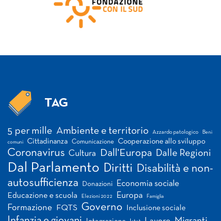
TAG
Tag
5 per mille
Ambiente e territorio
Azzardo patologico
Beni
Cittadinanza
Cooperazione allo sviluppo
Comunicazione
comuni
Coronavirus
Dall'Europa
Dalle Regioni
Cultura
Dal Parlamento
Diritti
Disabilità e non-
autosufficienza
Economia sociale
Donazioni
Europa
Educazione e scuola
Elezioni 2022
Famiglia
Governo
Formazione
FQTS
Inclusione sociale
Infanzia e giovani