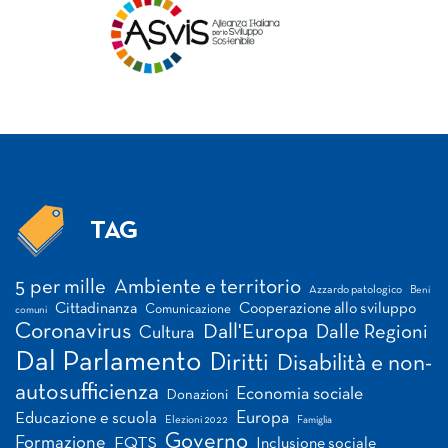
TAG
Tag
5 per mille
Ambiente e territorio
Azzardo patologico
Beni
Cittadinanza
Cooperazione allo sviluppo
Comunicazione
comuni
Coronavirus
Dall'Europa
Dalle Regioni
Cultura
Dal Parlamento
Diritti
Disabilità e non-
autosufficienza
Economia sociale
Donazioni
Europa
Educazione e scuola
Elezioni 2022
Famiglia
Governo
Formazione
FQTS
Inclusione sociale