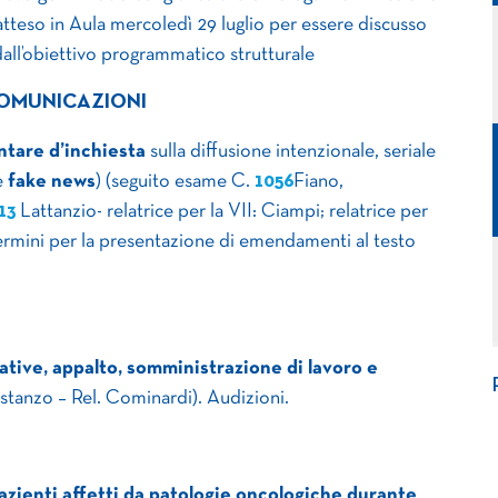
atteso in Aula mercoledì 29 luglio per essere discusso
all’obiettivo programmatico strutturale
COMUNICAZIONI
tare d’inchiesta
sulla diffusione intenzionale, seriale
e
fake news
) (seguito esame C.
1056
Fiano,
13
Lattanzio- relatrice per la VII: Ciampi; relatrice per
i termini per la presentazione di emendamenti al testo
tive, appalto, somministrazione di lavoro e
tanzo – Rel. Cominardi). Audizioni.
azienti affetti da patologie oncologiche durante