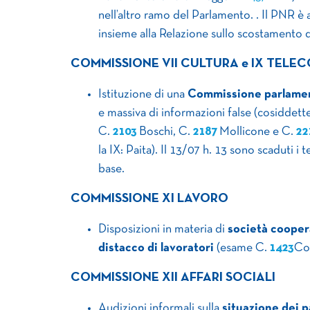
nell’altro ramo del Parlamento. . Il PNR è 
insieme alla Relazione sullo scostamento d
COMMISSIONE VII CULTURA e IX TELE
Istituzione di una
Commissione parlamen
e massiva di informazioni false (cosiddett
C.
2103
Boschi, C.
2187
Mollicone e C.
22
la IX: Paita). Il 13/07 h. 13 sono scaduti 
base.
COMMISSIONE XI LAVORO
Disposizioni in materia di
società coopera
distacco di lavoratori
(esame C.
1423
Cos
COMMISSIONE XII AFFARI SOCIALI
Audizioni informali sulla
situazione dei p