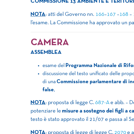
COMMISSIONE 13 AMBIENTE E TERITOR
NOTA
: atti del Governo nn.
166
–
167
–
168
–
l’esame. La Commissione ha approvato un par
CAMERA
ASSEMBLEA
esame del
Programma Nazionale di Rif
discussione del testo unificato delle prop
di una
Commissione parlamentare di in
false
,
NOTA
: proposta di legge C.
687-A
e abb. – D
potenziare le
misure a sostegno dei figli a c
testo è stato approvato il 21/07 e passa al S
NOTA
: proposta di legge di legge C.
2070
e a