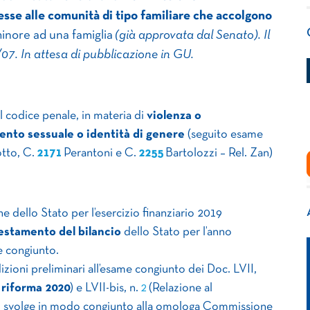
esse alle comunità di tipo familiare che accolgono
 minore ad una famiglia
(già approvata dal Senato). Il
/07. In attesa di pubblicazione in GU.
el codice penale, in materia di
violenza o
ento sessuale o identità di genere
(seguito esame
otto, C.
2171
Perantoni e C.
2255
Bartolozzi – Rel. Zan)
e dello Stato per l’esercizio finanziario 2019
sestamento del bilancio
dello Stato per l’anno
 congiunto.
dizioni preliminari all’esame congiunto dei Doc. LVII,
 riforma 2020
) e LVII-bis, n.
2
(Relazione al
Si svolge in modo congiunto alla omologa Commissione