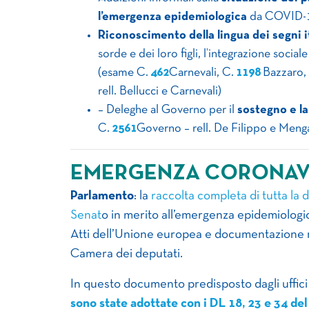
l’emergenza epidemiologica
da COVID-19:
Riconoscimento della lingua dei segni i
sorde e dei loro figli, l’integrazione sociale
(esame C.
462
Carnevali, C.
1198
Bazzaro,
rell. Bellucci e Carnevali)
– Deleghe al Governo per il
sostegno e la
C.
2561
Governo – rell. De Filippo e Meng
EMERGENZA CORONAV
Parlamento
: la
raccolta completa di tutta la 
Senat
o in merito all’emergenza epidemiologi
Atti dell’Unione europea e documentazione re
Camera dei deputati.
In questo documento predisposto dagli uffici
sono state adottate con i DL 18, 23 e 34 del 