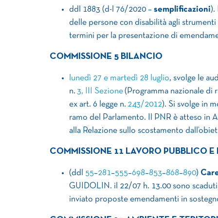
ddl 1883 (d-l 76/2020 –
semplificazioni
).
delle persone con disabilità agli strumenti
termini per la presentazione di emendame
COMMISSIONE 5 BILANCIO
lunedì 27 e martedì 28 luglio
, svolge le au
n.
3, III Sezione
(Programma nazionale di ri
ex art. 6 legge n.
243/2012
). Si svolge in
ramo del Parlamento. Il PNR è atteso in A
alla Relazione sullo scostamento dall’obie
COMMISSIONE 11 LAVORO PUBBLICO E 
(ddl
55
–
281
–
555
–
698
–
853
–
868
–
890
)
Care
GUIDOLIN. il 22/07 h. 13.00 sono scaduti
inviato proposte emendamenti in sostegn