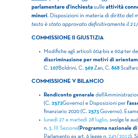
parlamentare d’inchiesta
sulle
attività conn
minori
. Disposizioni in materia di diritto del
testo è stato approvato definitivamente il 21
COMMISSIONE II GIUSTIZIA
Modifiche agli articoli 604-bis e 604-ter d
discriminazione per motivi di orientam
C.
107
Boldrini, C.
569
Zan, C.
868
Scalfar
COMMISSIONE V BILANCIO
Rendiconto generale
dell’Amministrazion
(C.
2572
Governo) e Disposizioni per
l’as
finanziario 2020 (C.
2573
Governo). Esame
lunedì 27 e martedì 28 luglio
, svolge le au
n.
3, III Sezione
(
Programma nazionale di
Parlamento ex art. 6 legge n.
243/2012
). 