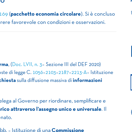
IO
169
(
pacchetto economia circolare
). Si è concluso
ere favorevole con condizioni e osservazioni.
orma
, (
Doc. LVII, n. 3
– Sezione III del DEF 2020)
oste di legge C.
1056
–
2103
–
2187
–
2213-A
– Istituzione
chiesta
sulla diffusione massiva di
informazioni
elega al Governo per riordinare, semplificare e
arico attraverso l’assegno unico e universale
. Il
enato.
bb. – Istituzione di una
Commissione