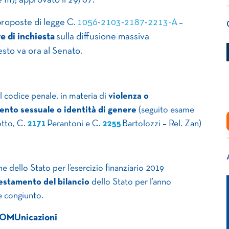
 III); approvato il 29/07.
 proposte di legge C.
1056
​-
2103
​-
2187
​-
2213-A
–
 di inchiesta
sulla diffusione massiva
testo va ora al Senato.
el codice penale, in materia di
violenza o
ento sessuale o identità di genere
(seguito esame
otto, C.
2171
Perantoni e C.
2255
Bartolozzi – Rel. Zan)
e dello Stato per l’esercizio finanziario 2019
sestamento del bilancio
dello Stato per l’anno
 congiunto.
OMUnicazioni