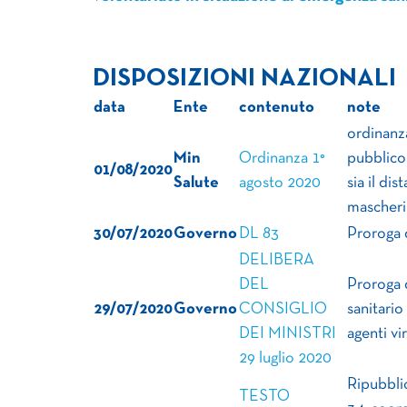
DISPOSIZIONI NAZIONALI
data
Ente
contenuto
note
ordinanza
Min
Ordinanza 1°
pubblico,
01/08/2020
Salute
agosto 2020
sia il di
mascheri
30/07/2020
Governo
DL 83
Proroga 
DELIBERA
DEL
Proroga 
29/07/2020
Governo
CONSIGLIO
sanitario
DEI MINISTRI
agenti vi
29 luglio 2020
Ripubbli
TESTO