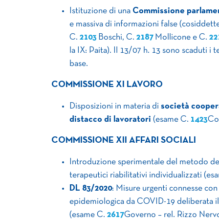
Istituzione di una
Commissione parlamen
e massiva di informazioni false (cosiddett
C.
2103
Boschi, C.
2187
Mollicone e C.
22
la IX: Paita). Il 13/07 h. 13 sono scaduti 
base.
COMMISSIONE XI LAVORO
Disposizioni in materia di
società coopera
distacco di lavoratori
(esame C.
1423
Cos
COMMISSIONE XII AFFARI SOCIALI
Introduzione sperimentale del metodo d
terapeutici riabilitativi individualizzati (e
DL 83/2020
: Misure urgenti connesse con
epidemiologica da COVID-19 deliberata il
(esame C.
2617
Governo – rel. Rizzo Nervo