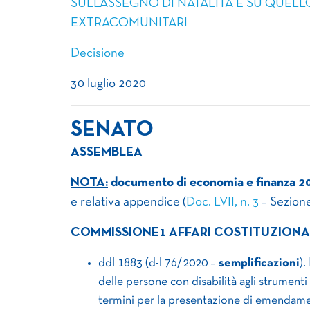
SULL’ASSEGNO DI NATALITÀ E SU QUELL
EXTRACOMUNITARI
Decisione
30 luglio 2020
SENATO
ASSEMBLEA
NOTA:
documento di economia e finanza 2
e relativa appendice (
Doc. LVII, n. 3
– Sezione
COMMISSIONE1 AFFARI COSTITUZIONALI
ddl 1883 (d-l 76/2020 –
semplificazioni
).
delle persone con disabilità agli strumenti
termini per la presentazione di emendamen