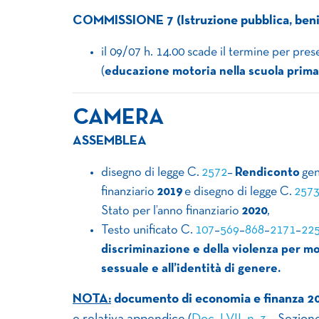
COMMISSIONE 7 (Istruzione pubblica, beni cu
il 09/07 h. 14.00 scade il termine per pre
(
educazione motoria nella scuola prima
CAMERA
ASSEMBLEA
disegno di legge C.
2572
–
Rendiconto
gen
finanziario
2019
e disegno di legge C.
257
Stato per l’anno finanziario
2020
,
Testo unificato C.
107
–
569
–
868
–
2171
–
22
discriminazione e della violenza per mot
sessuale e all’identità di genere.
NOTA:
documento di economia e finanza 2