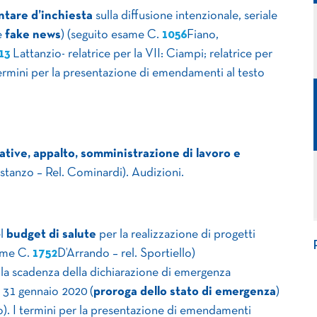
tare d’inchiesta
sulla diffusione intenzionale, seriale
e
fake news
) (seguito esame C.
1056
Fiano,
13
Lattanzio- relatrice per la VII: Ciampi; relatrice per
i termini per la presentazione di emendamenti al testo
tive, appalto, somministrazione di lavoro e
tanzo – Rel. Cominardi). Audizioni.
el
budget di salute
per la realizzazione di progetti
same C.
1752
D’Arrando – rel. Sportiello)
 la scadenza della dichiarazione di emergenza
 31 gennaio 2020 (
proroga dello stato di emergenza
)
). I termini per la presentazione di emendamenti