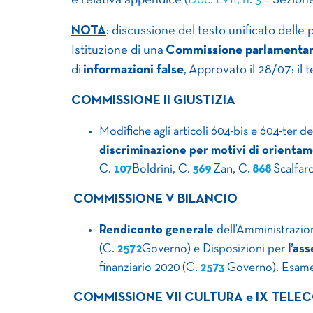
e relativa appendice (
Doc. LVII, n. 3
– Sezione
NOTA
: discussione del testo unificato delle
Istituzione di una
Commissione parlamentare
di
informazioni false
, Approvato il 28/07: il 
COMMISSIONE II GIUSTIZIA
Modifiche agli articoli 604-bis e 604-ter d
discriminazione per motivi di orientam
C.
107
Boldrini, C.
569
Zan, C.
868
Scalfar
COMMISSIONE V BILANCIO
Rendiconto generale
dell’Amministrazion
(C.
2572
Governo) e Disposizioni per
l’as
finanziario 2020 (C.
2573
Governo). Esame
COMMISSIONE VII CULTURA e IX TELEC