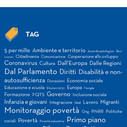
TAG
Tag
5 per mille
Ambiente e territorio
Azzardo patologico
Beni
Cittadinanza
Cooperazione allo sviluppo
Comunicazione
comuni
Coronavirus
Dall'Europa
Dalle Regioni
Cultura
Dal Parlamento
Diritti
Disabilità e non-
autosufficienza
Economia sociale
Donazioni
Europa
Educazione e scuola
Elezioni 2022
Famiglia
Governo
Formazione
FQTS
Inclusione sociale
Infanzia e giovani
Migranti
Lavoro
Integrazione
Istat
Monitoraggio povertà
PNRR
Politiche
Ong
Primo piano
Povertà
sociali
Povertà educativa