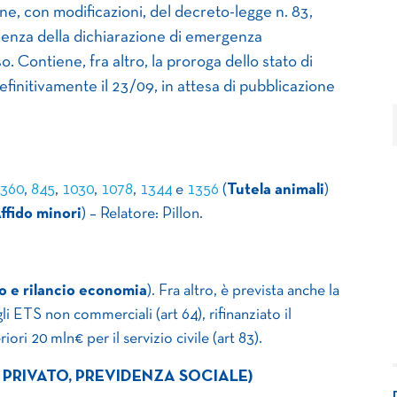
ne, con modificazioni, del decreto-legge n. 83,
enza della dichiarazione di emergenza
. Contiene, fra altro, la proroga dello stato di
initivamente il 23/09, in attesa di pubblicazione
360
,
845
,
1030
,
1078
,
1344
e
1356
(
Tutela animali
)
ffido minori
) – Relatore: Pillon.
no e rilancio economia
). Fra altro, è prevista anche la
li ETS non commerciali (art 64), rifinanziato il
riori 20 mln€ per il servizio civile (art 83).
 PRIVATO, PREVIDENZA SOCIALE)