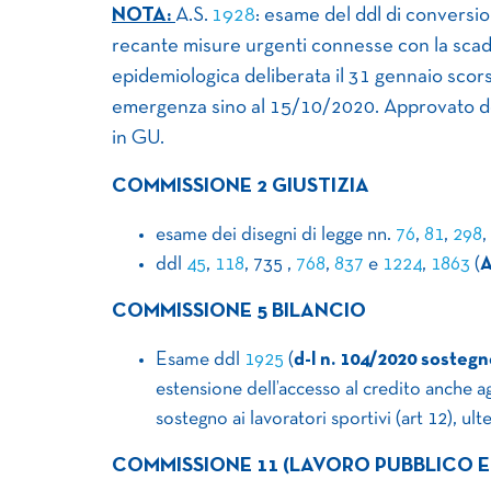
NOTA:
A.S.
1928
: esame del ddl di conversio
recante misure urgenti connesse con la scad
epidemiologica deliberata il 31 gennaio scorso
emergenza sino al 15/10/2020. Approvato def
in GU.
COMMISSIONE 2 GIUSTIZIA
esame dei disegni di legge nn.
76
,
81
,
298
,
ddl
45
,
118
, 735 ,
768
,
837
e
1224
,
1863
(
A
COMMISSIONE 5 BILANCIO
Esame ddl
1925
(
d-l n. 104/2020 sosteg
estensione dell’accesso al credito anche ag
sostegno ai lavoratori sportivi (art 12), ulte
COMMISSIONE 11 (LAVORO PUBBLICO E