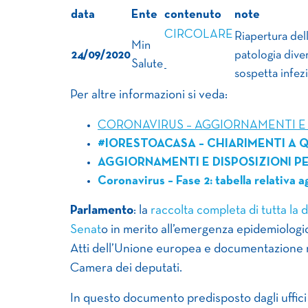
data
Ente
contenuto
note
CIRCOLARE
Riapertura del
Min
24/09/2020
patologia dive
Salute
sospetta infe
Per altre informazioni si veda:
CORONAVIRUS – AGGIORNAMENTI E D
#IORESTOACASA – CHIARIMENTI A Q
AGGIORNAMENTI E DISPOSIZIONI PE
Coronavirus – Fase 2: tabella relativa a
Parlamento
: la
raccolta completa di tutta la 
Senat
o in merito all’emergenza epidemiologi
Atti dell’Unione europea e documentazione re
Camera dei deputati.
In questo documento predisposto dagli uffici