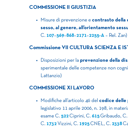
COMMISSIONE II GIUSTIZIA
Misure di prevenzione e
contrasto della 
sesso, al genere, all’orientamento sessu
C.
107
–
569
–
868
–
2171
–
2255-A
– Rel. Zan)
Commissione VII CULTURA SCIENZA E I
Disposizioni per la
prevenzione della dis
sperimentale delle competenze non cogni
Lattanzio)
COMMISSIONE XI LAVORO
Modifiche all’articolo 46 del
codice delle
legislativo 11 aprile 2006, n. 198, in mater
esame C.
522
Ciprini, C.
615
Gribaudo, C
C.
1732
Vizzini, C.
1925
CNEL, C.
2338
Ca