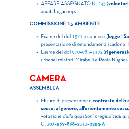
AFFARE ASSEGNATO N.
245
(
volontari
auditi Legacoop.
COMMISSIONE 13 AMBIENTE
Esame del ddl
1571
e connessi (
legge “S
presentazione di emendamenti scadono il 
Esame del ddl
970
–
985
–
1302
(
rigeneraz
urbana) relatori: Mirabelli e Paola Nugnes
CAMERA
ASSEMBLEA
Misure di prevenzione e
contrasto
della 
sesso, al genere, all’orientamento sess
votazione delle questioni pregiudiziali di 
C.
107
–
569
–
868
–
2171
–
2255-A