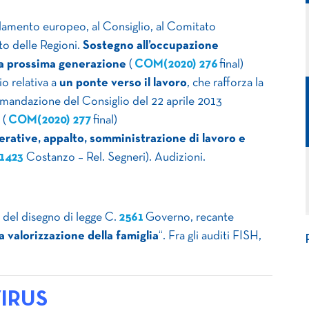
amento europeo, al Consiglio, al Comitato
o delle Regioni.
Sostegno all’occupazione
 la prossima generazione
(
COM(2020) 276
final)
o relativa a
un ponte verso il lavoro
, che rafforza la
ccomandazione del Consiglio del 22 aprile 2013
 (
COM(2020) 277
final)
erative, appalto, somministrazione di lavoro e
1423
Costanzo – Rel. Segneri). Audizioni.
e del disegno di legge C.
2561
Governo, recante
 valorizzazione della famiglia
“. Fra gli auditi FISH,
IRUS