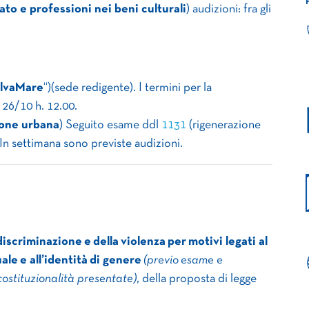
ato e professioni nei beni culturali
) audizioni: fra gli
alvaMare
“)(sede redigente). I termini per la
26/10 h. 12.00.
ione urbana
) Seguito esame ddl
1131
(rigenerazione
 In settimana sono previste audizioni.
discriminazione e
della
violenza
per
motivi legati al
uale
e all’identità di genere
(previo esame e
costituzionalità presentate)
, della proposta di legge