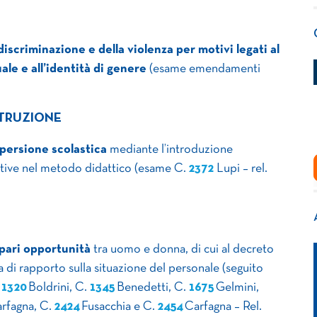
discriminazione e della violenza per motivi legati al
ale e all’identità di genere
(esame emendamenti
STRUZIONE
persione scolastica
mediante l’introduzione
tive nel metodo didattico (esame C.
2372
Lupi – rel.
pari opportunità
tra uomo e donna, di cui al decreto
ia di rapporto sulla situazione del personale (seguito
.
1320
Boldrini, C.
1345
Benedetti, C.
1675
Gelmini,
rfagna, C.
2424
Fusacchia e C.
2454
Carfagna – Rel.