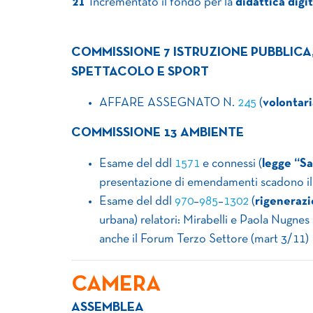
21
Incrementato il fondo per la
didattica digi
COMMISSIONE 7 ISTRUZIONE PUBBLICA, 
SPETTACOLO E SPORT
AFFARE ASSEGNATO N.
245
(
volontari
COMMISSIONE 13 AMBIENTE
Esame del ddl
1571
e connessi (
legge “S
presentazione di emendamenti scadono il 
Esame del ddl
970
–
985
–
1302
(
rigeneraz
urbana) relatori: Mirabelli e Paola Nugnes I
anche il Forum Terzo Settore (mart 3/11)
CAMERA
ASSEMBLEA