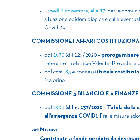
lunedì 2 novembre, alle 17,
per le comunic
situazione epidemiologica e sulle eventual
Covid-19
COMMISSIONE I AFFARI COSTITUZIONA
ddl
1970
(d-l 125/2020 –
proroga misure 
referente – relatrice: Valente. Prevede la
ddl cost.
83
e connessi (
tutela costituzi
Maiorino
COMMISSIONE 5 BILANCIO E 6 FINANZE
ddl
1994
(
d-l n. 137/2020 – Tutela dell
all’emergenza COVID
). Fra le misure ado
art
Misura
Contributo a fondo perduto da destinare