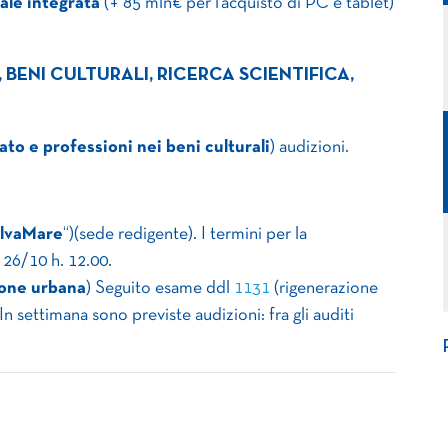
tale integrata
(+ 85 mln€ per l’acquisto di PC e tablet)
BENI CULTURALI, RICERCA SCIENTIFICA,
ato e professioni nei beni culturali
) audizioni.
alvaMare
“)(sede redigente). I termini per la
26/10 h. 12.00.
ione urbana
) Seguito esame ddl
1131
(rigenerazione
n settimana sono previste audizioni: fra gli auditi