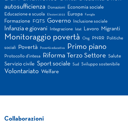
autosufficienza
Economia sociale
Donazioni
Europa
Educazione e scuola
Elezioni 2022
Famiglia
Governo
Formazione
FQTS
Inclusione sociale
Infanzia e giovani
Migranti
Lavoro
Integrazione
Istat
Monitoraggio povertà
PNRR
Politiche
Ong
Primo piano
Povertà
sociali
Povertà educativa
Riforma Terzo Settore
Salute
Protocollo d'intesa
Sport sociale
Servizio civile
Sviluppo sostenibile
Sud
Volontariato
Welfare
Collaborazioni