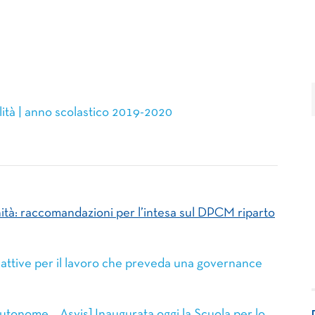
ilità | anno scolastico 2019-2020
rtunità: raccomandazioni per l’intesa sul DPCM riparto
e attive per il lavoro che preveda una governance
utonome – Asvis] Inaugurata oggi la Scuola per lo