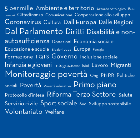
Tag
5 per mille
Ambiente e territorio
Azzardo patologico
Beni
Cittadinanza
Cooperazione allo sviluppo
Comunicazione
comuni
Coronavirus
Dall'Europa
Dalle Regioni
Cultura
Dal Parlamento
Diritti
Disabilità e non-
autosufficienza
Economia sociale
Donazioni
Europa
Educazione e scuola
Elezioni 2022
Famiglia
Governo
Formazione
FQTS
Inclusione sociale
Infanzia e giovani
Migranti
Lavoro
Integrazione
Istat
Monitoraggio povertà
PNRR
Politiche
Ong
Primo piano
Povertà
sociali
Povertà educativa
Riforma Terzo Settore
Salute
Protocollo d'intesa
Sport sociale
Servizio civile
Sviluppo sostenibile
Sud
Volontariato
Welfare