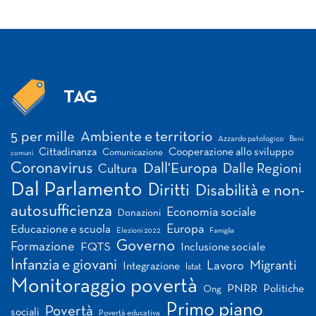
TAG
Tag
5 per mille
Ambiente e territorio
Azzardo patologico
Beni
Cittadinanza
Cooperazione allo sviluppo
Comunicazione
comuni
Coronavirus
Dall'Europa
Dalle Regioni
Cultura
Dal Parlamento
Diritti
Disabilità e non-
autosufficienza
Economia sociale
Donazioni
Europa
Educazione e scuola
Elezioni 2022
Famiglia
Governo
Formazione
FQTS
Inclusione sociale
Infanzia e giovani
Migranti
Lavoro
Integrazione
Istat
Monitoraggio povertà
PNRR
Politiche
Ong
Primo piano
Povertà
sociali
Povertà educativa