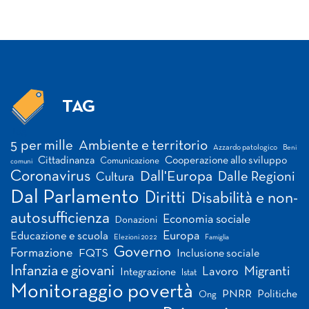
TAG
Tag
5 per mille
Ambiente e territorio
Azzardo patologico
Beni
Cittadinanza
Cooperazione allo sviluppo
Comunicazione
comuni
Coronavirus
Dall'Europa
Dalle Regioni
Cultura
Dal Parlamento
Diritti
Disabilità e non-
autosufficienza
Economia sociale
Donazioni
Europa
Educazione e scuola
Elezioni 2022
Famiglia
Governo
Formazione
FQTS
Inclusione sociale
Infanzia e giovani
Migranti
Lavoro
Integrazione
Istat
Monitoraggio povertà
PNRR
Politiche
Ong