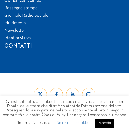
Comunicati stampa
Rassegna stampa
Giornale Radio Sociale
Multimedia
Newsletter
Identità visiva
CONTATTI
Questo sito utilizza cookie, tra cui cookie analytics di terze parti per
l’analisi delle statistiche di traffico ai fini dell’ottimizzazione del sito.
Proseguendo la navigazione nel sito si acconsente al loro impiego in
conformità alla nostra Cookie Policy. Per negare il consenso, si rimanda
all’informativa estesa
Seleziona i cookie
© Forum Nazionale del Terzo Settore ETS 2026
Accetta