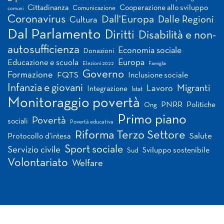
Cittadinanza
Cooperazione allo sviluppo
Comunicazione
comuni
Coronavirus
Dall'Europa
Dalle Regioni
Cultura
Dal Parlamento
Diritti
Disabilità e non-
autosufficienza
Economia sociale
Donazioni
Europa
Educazione e scuola
Elezioni 2022
Famiglia
Governo
Formazione
FQTS
Inclusione sociale
Infanzia e giovani
Migranti
Lavoro
Integrazione
Istat
Monitoraggio povertà
PNRR
Politiche
Ong
Primo piano
Povertà
sociali
Povertà educativa
Riforma Terzo Settore
Salute
Protocollo d'intesa
Sport sociale
Servizio civile
Sviluppo sostenibile
Sud
Volontariato
Welfare