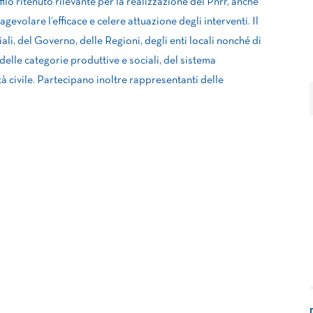
ilo ritenuto rilevante per la realizzazione del Pnrr, anche
gevolare l’efficace e celere attuazione degli interventi. Il
li, del Governo, delle Regioni, degli enti locali nonché di
delle categorie produttive e sociali, del sistema
età civile. Partecipano inoltre rappresentanti delle