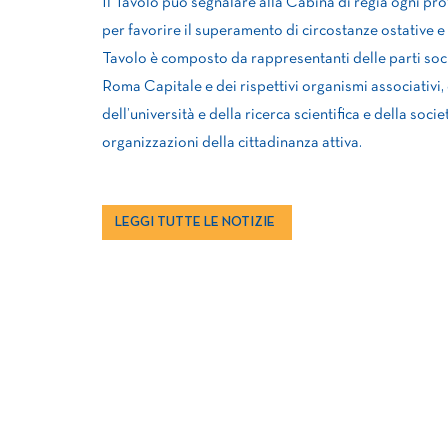
Il Tavolo può segnalare alla Cabina di regia ogni prof
per favorire il superamento di circostanze ostative e a
Tavolo è composto da rappresentanti delle parti socia
Roma Capitale e dei rispettivi organismi associativi, 
dell’università e della ricerca scientifica e della soci
organizzazioni della cittadinanza attiva.
LEGGI TUTTE LE NOTIZIE