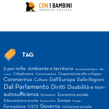
TAG
Tag
5 per mille
Ambiente e territorio
Azzardo patologico
Beni
Cittadinanza
Cooperazione allo sviluppo
Comunicazione
comuni
Coronavirus
Dall'Europa
Dalle Regioni
Cultura
Dal Parlamento
Diritti
Disabilità e non-
autosufficienza
Economia sociale
Donazioni
Europa
Educazione e scuola
Elezioni 2022
Famiglia
Governo
Formazione
FQTS
Inclusione sociale