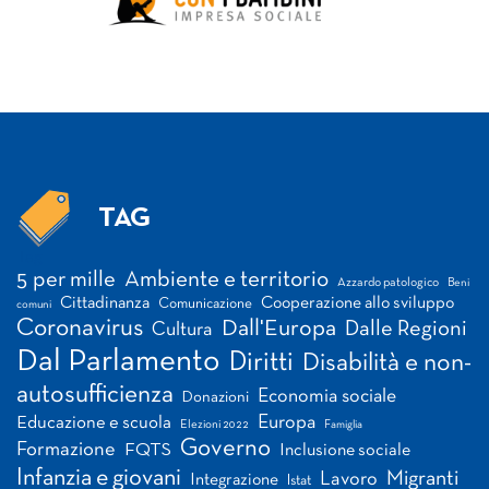
TAG
Tag
5 per mille
Ambiente e territorio
Azzardo patologico
Beni
Cittadinanza
Cooperazione allo sviluppo
Comunicazione
comuni
Coronavirus
Dall'Europa
Dalle Regioni
Cultura
Dal Parlamento
Diritti
Disabilità e non-
autosufficienza
Economia sociale
Donazioni
Europa
Educazione e scuola
Elezioni 2022
Famiglia
Governo
Formazione
FQTS
Inclusione sociale
Infanzia e giovani
Migranti
Lavoro
Integrazione
Istat