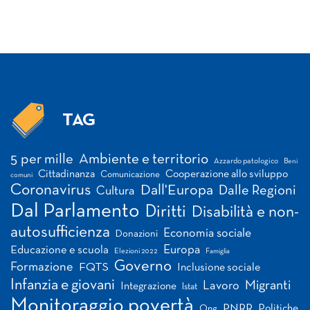
TAG
Tag
5 per mille
Ambiente e territorio
Azzardo patologico
Beni
Cittadinanza
Cooperazione allo sviluppo
Comunicazione
comuni
Coronavirus
Dall'Europa
Dalle Regioni
Cultura
Dal Parlamento
Diritti
Disabilità e non-
autosufficienza
Economia sociale
Donazioni
Europa
Educazione e scuola
Elezioni 2022
Famiglia
Governo
Formazione
FQTS
Inclusione sociale
Infanzia e giovani
Migranti
Lavoro
Integrazione
Istat
Monitoraggio povertà
PNRR
Politiche
Ong