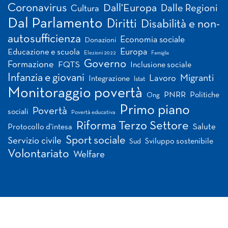
Coronavirus
Dall'Europa
Dalle Regioni
Cultura
Dal Parlamento
Diritti
Disabilità e non-
autosufficienza
Economia sociale
Donazioni
Europa
Educazione e scuola
Elezioni 2022
Famiglia
Governo
Formazione
FQTS
Inclusione sociale
Infanzia e giovani
Migranti
Lavoro
Integrazione
Istat
Monitoraggio povertà
PNRR
Politiche
Ong
Primo piano
Povertà
sociali
Povertà educativa
Riforma Terzo Settore
Salute
Protocollo d'intesa
Sport sociale
Servizio civile
Sviluppo sostenibile
Sud
Volontariato
Welfare