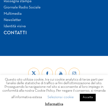
Rassegna stampa
Giornale Radio Sociale
Multimedia
Newsletter
Identità visiva
CONTATTI
Questo sito utilizza cookie, tra cui cookie analytics di terze parti per
l’analisi delle statistiche di traffico ai fini dell’ottimizzazione del sito.
Proseguendo la navigazione nel sito si acconsente al loro impiego in
conformità alla nostra Cookie Policy. Per negare il consenso, si rimanda
all’informativa estesa
Seleziona i cookie
© Forum Nazionale del Terzo Settore ETS 2026
Accetta
LINK
PRIVACY
COOKIE POLICY
DISCLAIMER
Informativa