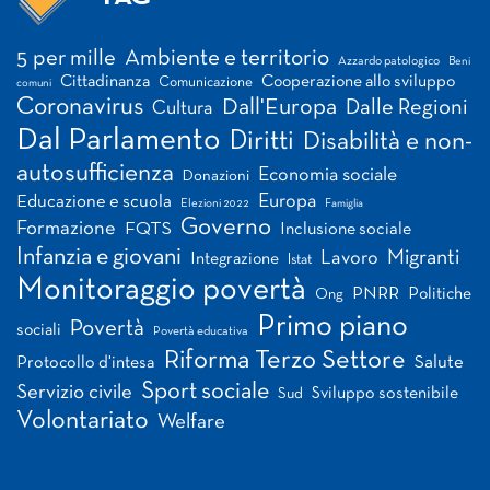
Tag
5 per mille
Ambiente e territorio
Azzardo patologico
Beni
Cittadinanza
Cooperazione allo sviluppo
Comunicazione
comuni
Coronavirus
Dall'Europa
Dalle Regioni
Cultura
Dal Parlamento
Diritti
Disabilità e non-
autosufficienza
Economia sociale
Donazioni
Europa
Educazione e scuola
Elezioni 2022
Famiglia
Governo
Formazione
FQTS
Inclusione sociale
Infanzia e giovani
Migranti
Lavoro
Integrazione
Istat
Monitoraggio povertà
PNRR
Politiche
Ong
Primo piano
Povertà
sociali
Povertà educativa
Riforma Terzo Settore
Salute
Protocollo d'intesa
Sport sociale
Servizio civile
Sviluppo sostenibile
Sud
Volontariato
Welfare