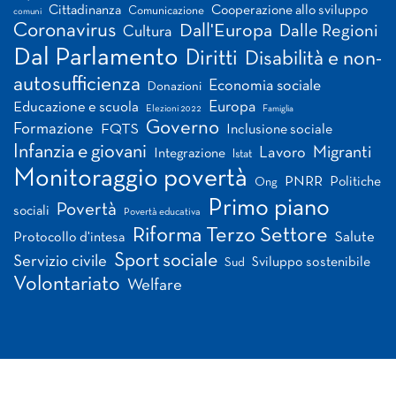
Cittadinanza
Cooperazione allo sviluppo
Comunicazione
comuni
Coronavirus
Dall'Europa
Dalle Regioni
Cultura
Dal Parlamento
Diritti
Disabilità e non-
autosufficienza
Economia sociale
Donazioni
Europa
Educazione e scuola
Elezioni 2022
Famiglia
Governo
Formazione
FQTS
Inclusione sociale
Infanzia e giovani
Migranti
Lavoro
Integrazione
Istat
Monitoraggio povertà
PNRR
Politiche
Ong
Primo piano
Povertà
sociali
Povertà educativa
Riforma Terzo Settore
Salute
Protocollo d'intesa
Sport sociale
Servizio civile
Sviluppo sostenibile
Sud
Volontariato
Welfare