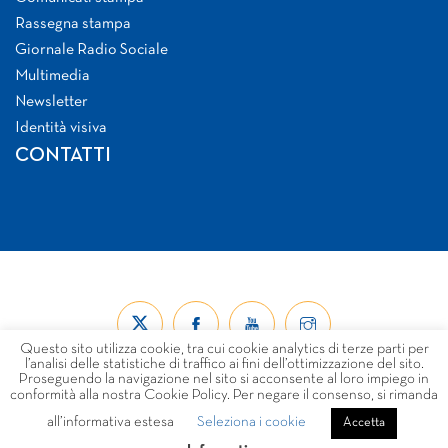
Rassegna stampa
Giornale Radio Sociale
Multimedia
Newsletter
Identità visiva
CONTATTI
Questo sito utilizza cookie, tra cui cookie analytics di terze parti per
l’analisi delle statistiche di traffico ai fini dell’ottimizzazione del sito.
Proseguendo la navigazione nel sito si acconsente al loro impiego in
conformità alla nostra Cookie Policy. Per negare il consenso, si rimanda
all’informativa estesa
Seleziona i cookie
© Forum Nazionale del Terzo Settore ETS 2026
Accetta
LINK
PRIVACY
COOKIE POLICY
DISCLAIMER