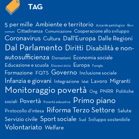
TAG
Tag
5 per mille
Ambiente e territorio
Azzardo patologico
Beni
Cittadinanza
Cooperazione allo sviluppo
Comunicazione
comuni
Coronavirus
Dall'Europa
Dalle Regioni
Cultura
Dal Parlamento
Diritti
Disabilità e non-
autosufficienza
Economia sociale
Donazioni
Europa
Educazione e scuola
Elezioni 2022
Famiglia
Governo
Formazione
FQTS
Inclusione sociale
Infanzia e giovani
Migranti
Lavoro
Integrazione
Istat
Monitoraggio povertà
PNRR
Politiche
Ong
Primo piano
Povertà
sociali
Povertà educativa
Riforma Terzo Settore
Salute
Protocollo d'intesa
Sport sociale
Servizio civile
Sviluppo sostenibile
Sud
Volontariato
Welfare