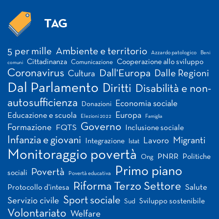
TAG
Tag
5 per mille
Ambiente e territorio
Azzardo patologico
Beni
Cittadinanza
Cooperazione allo sviluppo
Comunicazione
comuni
Coronavirus
Dall'Europa
Dalle Regioni
Cultura
Dal Parlamento
Diritti
Disabilità e non-
autosufficienza
Economia sociale
Donazioni
Europa
Educazione e scuola
Elezioni 2022
Famiglia
Governo
Formazione
FQTS
Inclusione sociale
Infanzia e giovani
Migranti
Lavoro
Integrazione
Istat
Monitoraggio povertà
PNRR
Politiche
Ong
Primo piano
Povertà
sociali
Povertà educativa
Riforma Terzo Settore
Salute
Protocollo d'intesa
Sport sociale
Servizio civile
Sviluppo sostenibile
Sud
Volontariato
Welfare