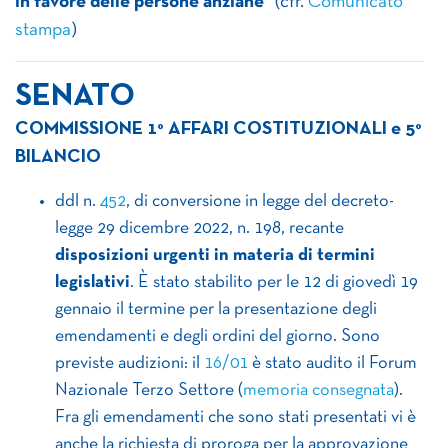
in favore delle persone anziane
” (cfr.
Comunicato
stampa
)
SENATO
COMMISSIONE 1° AFFARI COSTITUZIONALI e 5°
BILANCIO
ddl n.
452
, di conversione in legge del decreto-
legge 29 dicembre 2022, n. 198, recante
disposizioni urgenti in materia di termini
legislativi
. È stato stabilito per le 12 di giovedì 19
gennaio il termine per la presentazione degli
emendamenti e degli ordini del giorno. Sono
previste audizioni: il
16/01
è stato audito il Forum
Nazionale Terzo Settore (
memoria consegnata
).
Fra gli emendamenti che sono stati presentati vi è
anche la richiesta di proroga per la approvazione