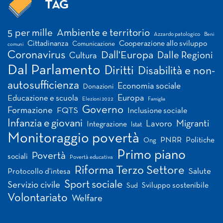
TAG
Tag
5 per mille
Ambiente e territorio
Azzardo patologico
Beni
Cittadinanza
Cooperazione allo sviluppo
Comunicazione
comuni
Coronavirus
Dall'Europa
Dalle Regioni
Cultura
Dal Parlamento
Diritti
Disabilità e non-
autosufficienza
Economia sociale
Donazioni
Europa
Educazione e scuola
Elezioni 2022
Famiglia
Governo
Formazione
FQTS
Inclusione sociale
Infanzia e giovani
Migranti
Lavoro
Integrazione
Istat
Monitoraggio povertà
PNRR
Politiche
Ong
Primo piano
Povertà
sociali
Povertà educativa
Riforma Terzo Settore
Salute
Protocollo d'intesa
Sport sociale
Servizio civile
Sviluppo sostenibile
Sud
Volontariato
Welfare