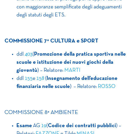
con maggioranze semplificate degli adeguamenti
degli statuti degli ETS.
COMMISSIONE 7° CULTURA e SPORT
ddl
403
(
Promozione della pratica sportiva nelle
scuole e istituzione dei nuovi giochi della
gioventù
) – Relatore:
MARTI
ddl
155
e
158
(
Insegnamento dell’educazione
finanziaria nelle scuole
) – Relatore:
ROSSO
COMMISSIONE 8° AMBIENTE
Esame
AG
19
(
Codice dei contratti pubblici
) –
Relatori:
FAZZONE
e Tilde
MINASI