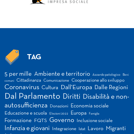
TAG
Tag
5 per mille
Ambiente e territorio
Azzardo patologico
Beni
Cittadinanza
Cooperazione allo sviluppo
Comunicazione
comuni
Coronavirus
Dall'Europa
Dalle Regioni
Cultura
Dal Parlamento
Diritti
Disabilità e non-
autosufficienza
Economia sociale
Donazioni
Europa
Educazione e scuola
Elezioni 2022
Famiglia
Governo
Formazione
FQTS
Inclusione sociale
Infanzia e giovani
Migranti
Lavoro
Integrazione
Istat