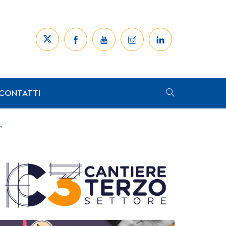
CONTATTI
”