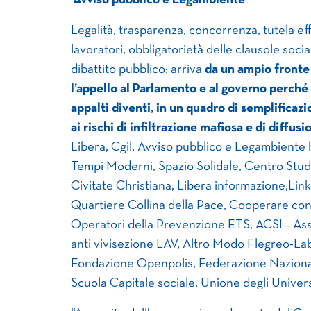
Avviso pubblico e Legambiente
Legalità, trasparenza, concorrenza, tutela effe
lavoratori, obbligatorietà delle clausole socia
dibattito pubblico: arriva
da un ampio fronte 
l’appello al Parlamento e al governo perché 
appalti diventi, in un quadro di semplificaz
ai rischi di infiltrazione mafiosa e di diffus
Libera, Cgil, Avviso pubblico e Legambiente 
Tempi Moderni, Spazio Solidale, Centro Studi 
Civitate Christiana, Libera informazione,Lin
Quartiere Collina della Pace, Cooperare co
Operatori della Prevenzione ETS, ACSI – Ass
anti vivisezione LAV, Altro Modo Flegreo-Lab
Fondazione Openpolis, Federazione Naziona
Scuola Capitale sociale, Unione degli Univers