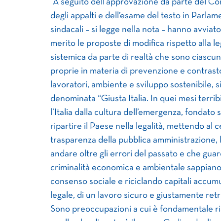
“A seguito dell’approvazione da parte del Con
degli appalti e dell’esame del testo in Parlam
sindacali – si legge nella nota – hanno avviat
merito le proposte di modifica rispetto alla le
sistemica da parte di realtà che sono ciascuna
proprie in materia di prevenzione e contrasto 
lavoratori, ambiente e sviluppo sostenibile, s
denominata “Giusta Italia. In quei mesi terrib
l’Italia dalla cultura dell’emergenza, fondato su
ripartire il Paese nella legalità, mettendo al 
trasparenza della pubblica amministrazione, la 
andare oltre gli errori del passato e che gu
criminalità economica e ambientale sappiano s
consenso sociale e riciclando capitali accumu
legale, di un lavoro sicuro e giustamente retri
Sono preoccupazioni a cui è fondamentale ri