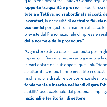
quello che diventerà il nuovo Codice degli ap
rapporto tra qualità e prezzo
; l’importanza d
tutela effettiva, non subordinata ai costi, de
lavoratori
; la necessità di
costruire fiducia 
economici
per gestire in maniera efficace le 
previste dal Piano nazionale di ripresa e resi
delle norme e delle procedure”
.
“Ogni sforzo deve essere compiuto per migli
l’appello – . Perciò è necessario garantire le c
in particolare dei sub appalti, quelli più “debol
strutturate che più hanno investito in questi
rischiano ora di subire concorrenze sleali o
fondamentale inserire nei bandi di gara l’obb
stabilità occupazionale del personale impie
nazionali e territoriali di settore.