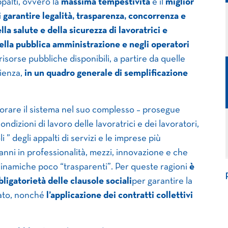
palti, ovvero la
massima tempestività
e il
miglior
i
garantire legalità, trasparenza, concorrenza e
lla salute e della sicurezza di lavoratrici e
nella pubblica amministrazione e negli operatori
risorse pubbliche disponibili, a partire da quelle
lienza,
in un quadro generale di semplificazione
orare il sistema nel suo complesso – prosegue
ondizioni di lavoro delle lavoratrici e dei lavoratori,
i ” degli appalti di servizi e le imprese più
 anni in professionalità, mezzi, innovazione e che
 dinamiche poco “trasparenti”. Per queste ragioni
è
ligatorietà delle clausole sociali
per garantire la
gato, nonché
l’applicazione dei contratti collettivi