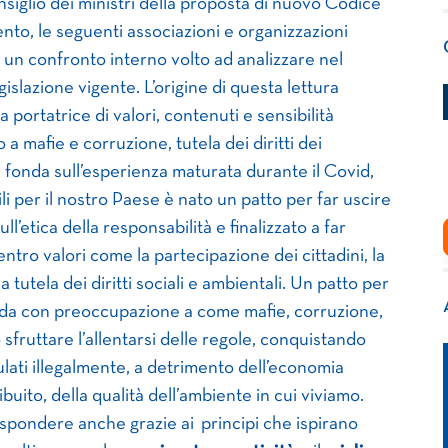
siglio dei ministri della proposta di nuovo Codice
ento, le seguenti associazioni e organizzazioni
o un confronto interno volto ad analizzare nel
gislazione vigente. L’origine di questa lettura
 portatrice di valori, contenuti e sensibilità
a mafie e corruzione, tutela dei diritti dei
i fonda sull’esperienza maturata durante il Covid,
ili per il nostro Paese è nato un patto per far uscire
ll’etica della responsabilità e finalizzato a far
centro valori come la partecipazione dei cittadini, la
tutela dei diritti sociali e ambientali. Un patto per
arda con preoccupazione a come mafie, corruzione,
fruttare l’allentarsi delle regole, conquistando
lati illegalmente, a detrimento dell’economia
buito, della qualità dell’ambiente in cui viviamo.
spondere anche grazie ai principi che ispirano