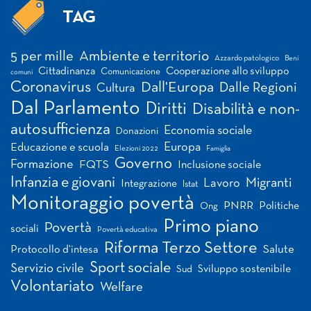
TAG
Tag
5 per mille
Ambiente e territorio
Azzardo patologico
Beni
Cittadinanza
Cooperazione allo sviluppo
Comunicazione
comuni
Coronavirus
Dall'Europa
Dalle Regioni
Cultura
Dal Parlamento
Diritti
Disabilità e non-
autosufficienza
Economia sociale
Donazioni
Europa
Educazione e scuola
Elezioni 2022
Famiglia
Governo
Formazione
FQTS
Inclusione sociale
Infanzia e giovani
Migranti
Lavoro
Integrazione
Istat
Monitoraggio povertà
PNRR
Politiche
Ong
Primo piano
Povertà
sociali
Povertà educativa
Riforma Terzo Settore
Salute
Protocollo d'intesa
Sport sociale
Servizio civile
Sviluppo sostenibile
Sud
Volontariato
Welfare