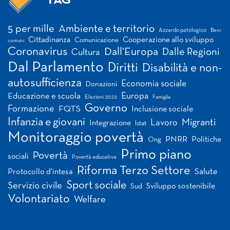
TAG
Tag
5 per mille
Ambiente e territorio
Azzardo patologico
Beni
Cittadinanza
Cooperazione allo sviluppo
Comunicazione
comuni
Coronavirus
Dall'Europa
Dalle Regioni
Cultura
Dal Parlamento
Diritti
Disabilità e non-
autosufficienza
Economia sociale
Donazioni
Europa
Educazione e scuola
Elezioni 2022
Famiglia
Governo
Formazione
FQTS
Inclusione sociale
Infanzia e giovani
Migranti
Lavoro
Integrazione
Istat
Monitoraggio povertà
PNRR
Politiche
Ong
Primo piano
Povertà
sociali
Povertà educativa
Riforma Terzo Settore
Salute
Protocollo d'intesa
Sport sociale
Servizio civile
Sviluppo sostenibile
Sud
Volontariato
Welfare