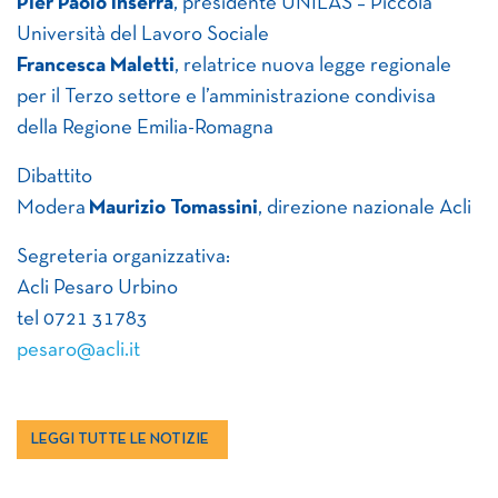
Pier Paolo Inserra
, presidente UNILAS – Piccola
Università del Lavoro Sociale
Francesca Maletti
, relatrice nuova legge regionale
per il Terzo settore e l’amministrazione condivisa
della Regione Emilia-Romagna
Dibattito
Modera
Maurizio Tomassini
, direzione nazionale Acli
Segreteria organizzativa:
Acli Pesaro Urbino
tel 0721 31783
pesaro@acli.it
LEGGI TUTTE LE NOTIZIE