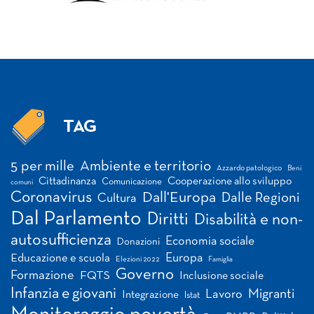
TAG
Tag
5 per mille
Ambiente e territorio
Azzardo patologico
Beni
Cittadinanza
Cooperazione allo sviluppo
Comunicazione
comuni
Coronavirus
Dall'Europa
Dalle Regioni
Cultura
Dal Parlamento
Diritti
Disabilità e non-
autosufficienza
Economia sociale
Donazioni
Europa
Educazione e scuola
Elezioni 2022
Famiglia
Governo
Formazione
FQTS
Inclusione sociale
Infanzia e giovani
Migranti
Lavoro
Integrazione
Istat