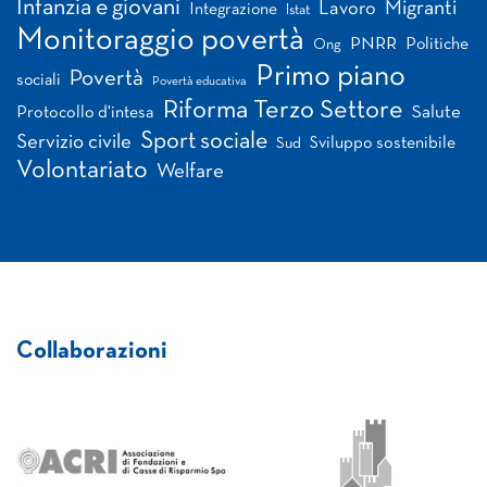
Infanzia e giovani
Migranti
Lavoro
Integrazione
Istat
Monitoraggio povertà
PNRR
Politiche
Ong
Primo piano
Povertà
sociali
Povertà educativa
Riforma Terzo Settore
Salute
Protocollo d'intesa
Sport sociale
Servizio civile
Sviluppo sostenibile
Sud
Volontariato
Welfare
Collaborazioni