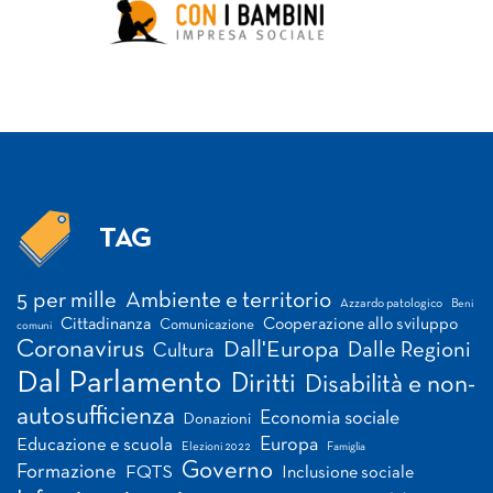
TAG
Tag
5 per mille
Ambiente e territorio
Azzardo patologico
Beni
Cittadinanza
Cooperazione allo sviluppo
Comunicazione
comuni
Coronavirus
Dall'Europa
Dalle Regioni
Cultura
Dal Parlamento
Diritti
Disabilità e non-
autosufficienza
Economia sociale
Donazioni
Europa
Educazione e scuola
Elezioni 2022
Famiglia
Governo
Formazione
FQTS
Inclusione sociale